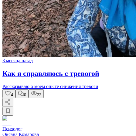
3 месяца назад
Как я справляюсь с тревогой
Рассказываю о моем опыте снижения тревоги
4
0
22
Психолог
Оксана Комарова