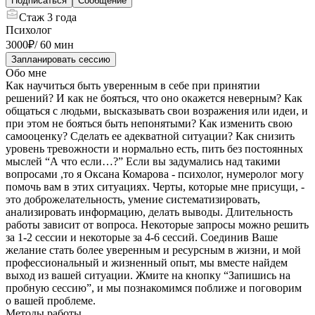
Подписаться
Сообщение
Стаж
3 года
Психолог
3000
₽
/
60 мин
Запланировать сессию
Обо мне
Как научиться быть уверенным в себе при принятии
решений? И как не бояться, что оно окажется неверным? Как
общаться с людьми, высказывать свои возражения или идеи, и
при этом не бояться быть непонятыми? Как изменить свою
самооценку? Сделать ее адекватной ситуации? Как снизить
уровень тревожности и нормально есть, пить без постоянных
мыслей “А что если…?” Если вы задумались над такими
вопросами ,то я Оксана Комарова - психолог, нумеролог могу
помочь вам в этих ситуациях. Черты, которые мне присущи, -
это доброжелательность, умение систематизировать,
анализировать информацию, делать выводы. Длительность
работы зависит от вопроса. Некоторые запросы можно решить
за 1-2 сессии и некоторые за 4-6 сессий. Соединив Ваше
желание стать более уверенным и ресурсным в жизни, и мой
профессиональный и жизненный опыт, мы вместе найдем
выход из вашей ситуации. Жмите на кнопку “Запишись на
пробную сессию”, и мы познакомимся поближе и поговорим
о вашей проблеме.
Методы работы